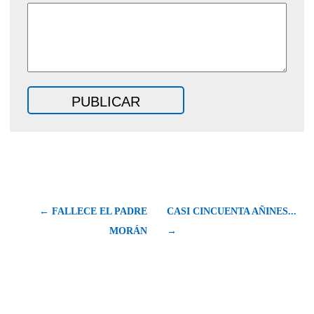
← FALLECE EL PADRE
CASI CINCUENTA AÑINES...
MORÁN
→