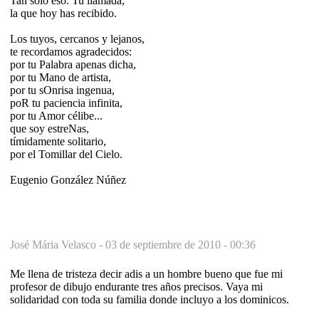
Tan sólo eso. Tu llamada,
la que hoy has recibido.
Los tuyos, cercanos y lejanos,
te recordamos agradecidos:
por tu Palabra apenas dicha,
por tu Mano de artista,
por tu sOnrisa ingenua,
poR tu paciencia infinita,
por tu Amor célibe...
que soy estreNas,
tímidamente solitario,
por el Tomillar del Cielo.
Eugenio González Núñez
José Mária Velasco -
03 de septiembre de 2010 - 00:36
Me llena de tristeza decir adis a un hombre bueno que fue mi
profesor de dibujo endurante tres años precisos. Vaya mi
solidaridad con toda su familia donde incluyo a los dominicos.