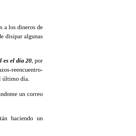
n a los dineros de
 disipar algunas
 es el día 20
, por
azos-reencuentro-
l último día.
iándome un correo
tán haciendo un