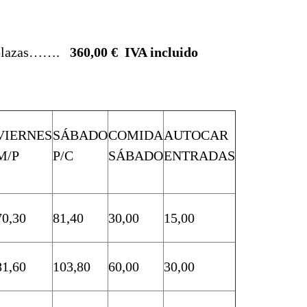
plazas…….
360,00 € IVA incluido
VIERNES
SÁBADO
COMIDA
AUTOCAR
M/P
P/C
SÁBADO
ENTRADAS
70,30
81,40
30,00
15,00
81,60
103,80
60,00
30,00