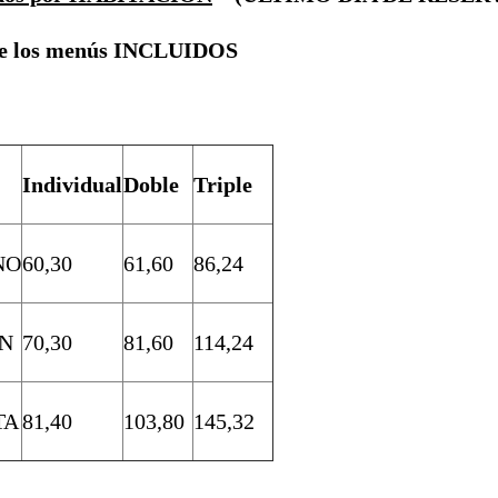
de los menús INCLUIDOS
Individual
Doble
Triple
NO
60,30
61,60
86,24
ÓN
70,30
81,60
114,24
TA
81,40
103,80
145,32