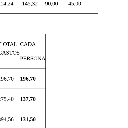
114,24
145,32
90,00
45,00
T OTAL
CADA
GASTOS
PERSONA
196,70
196,70
275,40
137,70
394,56
131,50