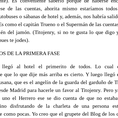
nte). Es conveniente saberlo porque de haberse en
ese de las cuentas, ahorita mismo estaríamos todos
autobuses o sábanas de hotel y, además, nos habría salid
 Es como el capitán Trueno o el Supermán de las cuentas
én del jamón. (Titojenry, si no te gusta lo que digo 
ues te jodes).
OS DE LA PRIMERA FASE
y llegó al hotel el primerito de todos. Lo cual 
e que lo que dije más arriba es cierto. Y luego llegó 
usana, que es el angelín de la guarda del garduño de Ti
desde Madrid para hacerle un favor al Titojenry. Pero y
 uno el Herrero ese se dio cuenta de que no estab
sino disfrutando de la charleta de una persona es
te como pocas. Yo creo que el grupete del Blog de los 