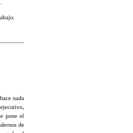
.
abajo.
 hace nada
ejecutivo,
de pone el
ndernos de