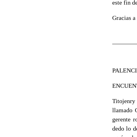
este fin 
Gracias a
PALENCI
ENCUENT
Titojenry
llamado Q
gerente r
dedo lo d