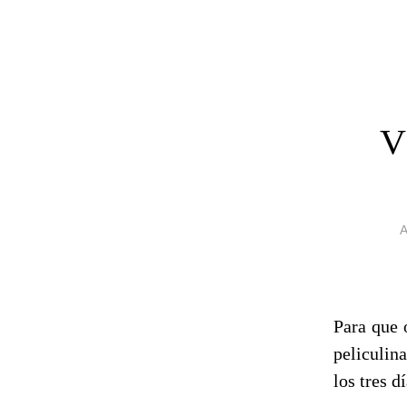
V
Para que 
peliculin
los tres 