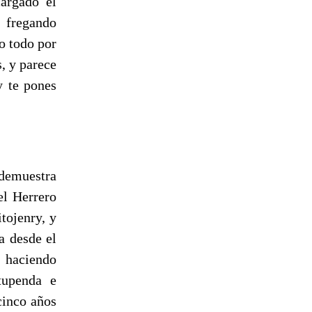
cargado el
 fregando
o todo por
, y parece
y te pones
demuestra
el Herrero
tojenry, y
a desde el
a haciendo
tupenda e
cinco años