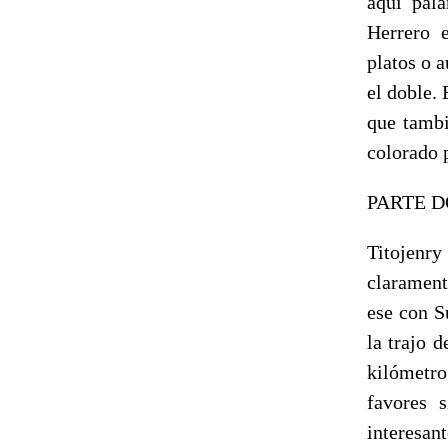
aquí pala
Herrero 
platos o 
el doble.
que tambi
colorado p
PARTE D
Titojenr
clarament
ese con S
la trajo 
kilómetro
favores 
interesan