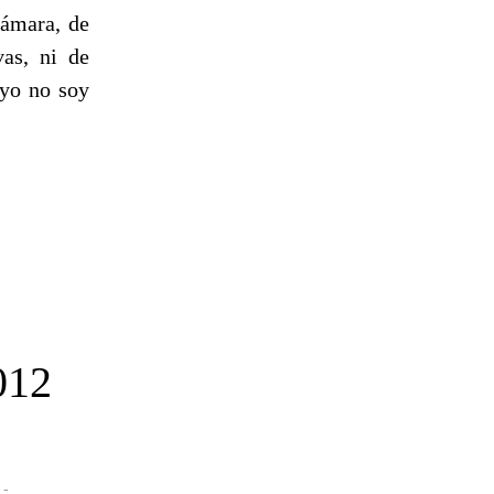
cámara, de
vas, ni de
 yo no soy
012
-