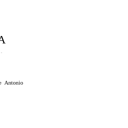
A
-
e Antonio