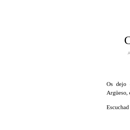
Os dejo 
Argüeso, 
Escuchad a