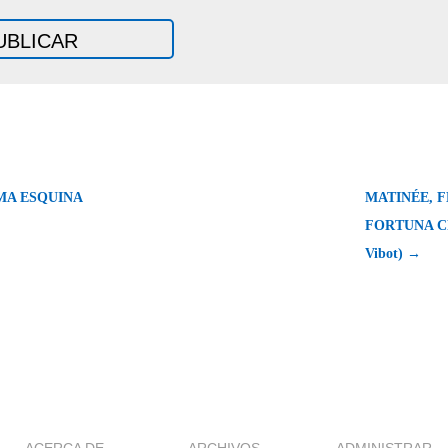
MA ESQUINA
MATINÉE, F
FORTUNA CR
Vibot) →
ACERCA DE
ARCHIVOS
ADMINISTRAR