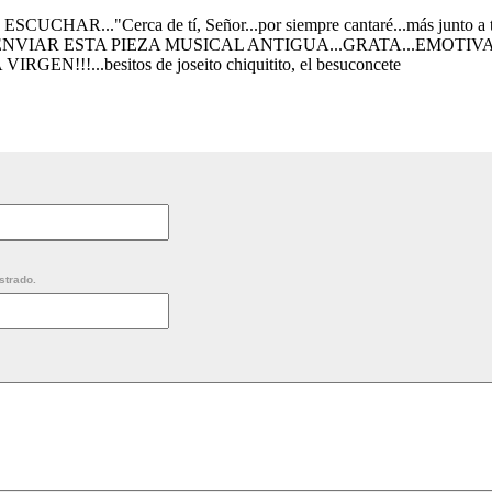
UCHAR..."Cerca de tí, Señor...por siempre cantaré...más junto a tí
VIAR ESTA PIEZA MUSICAL ANTIGUA...GRATA...EMOTIVA...c
EN!!!...besitos de joseito chiquitito, el besuconcete
strado.